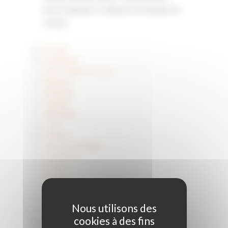
nous le signaler en utilisant le formulaire de
contact.
Accueil
Esthétique
Soins visages et corps
Épilations
Massages
Onglerie
Maquillage
Cures
Coiffure
Coupe et coiffage
Colorations
Boucles
Mariages
Extensions
Collections
Nous utilisons des
Actualités
cookies à des fins
Philosophie