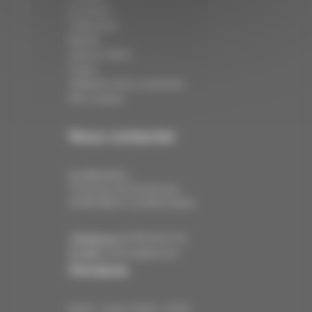
Le centre
Collections
Barbier
Click & Collect
Panier
Validation de la commande
Mon compte
Nous contacter
Localisation :
79 avenue de Strasbourg
67400 Illkirch-Graffenstaden
Téléphone:
03 88 66 01 35
E-mail:
contact@ahora.fr
Horaires
Mardi - Jeudi : 09:00 - 19:00