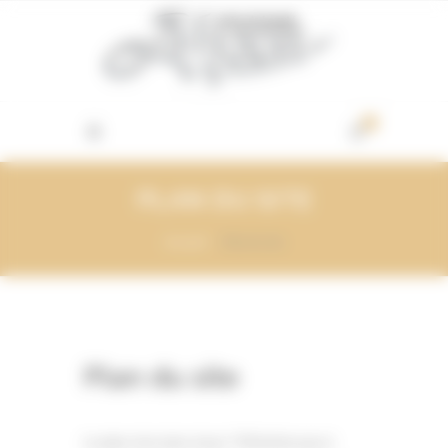
Vos préférences de cookies
0
PLAN DU SITE
Accueil
Plan du site
Plan du site
Le plan n’est plus à jour ? N’hésitez pas à