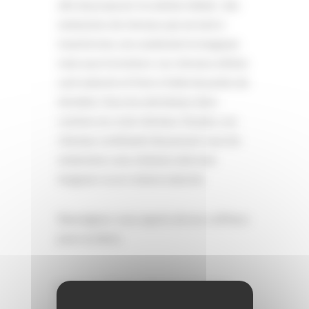
afin de proposer la solution idéale : des
extensions de cheveux qui servent à
transformer, non seulement la longueur
mais aussi la texture. Les cheveux utilisés
sont naturels et fixés à l’aide de points de
kératine. Vous les entretenez donc
comme vos vrais cheveux. De plus, vos
cheveux continuent de pousser sous les
extensions vous obtenez ainsi une
longueur ou un volume naturels.
Renseignez-vous auprès de nos coiffeurs
pour un devis.
NOS AUTRES PRESTATIONS
COIFFURE