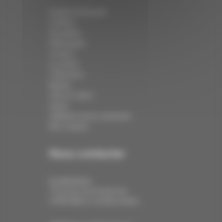
Institut de beauté
Coiffure
Actualités
Philosophie
Contact
Le centre
Collections
Barbier
Click & Collect
Panier
Validation de la commande
Mon compte
Nous contacter
Localisation :
79 avenue de Strasbourg
67400 Illkirch-Graffenstaden