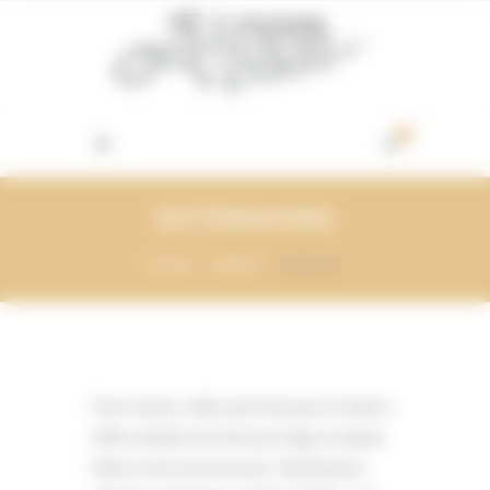
Vos préférences de cookies
0
EXTENSIONS
Accueil
Coiffure
Extensions
Pour toutes celles qui n’ont pas la chance
d’être dotées de cheveux longs ou épais,
Ahora s’est associé avec Hairdreams,