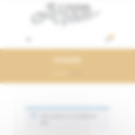
Vos préférences de cookies
0
PANIER
Accueil
Panier
Votre panier est actuellement
vide.