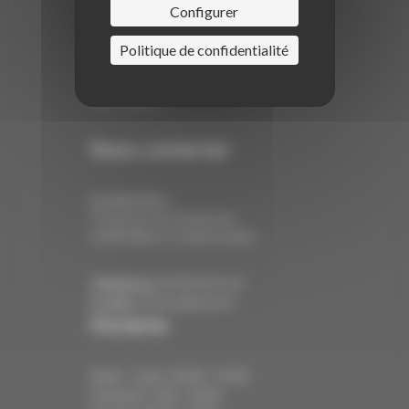
Collections
Configurer
Barbier
Click & Collect
Politique de confidentialité
Panier
Validation de la commande
Mon compte
Nous contacter
Localisation :
79 avenue de Strasbourg
67400 Illkirch-Graffenstaden
Téléphone:
03 88 66 01 35
E-mail:
contact@ahora.fr
Horaires
Mardi - Jeudi : 09:00 - 19:00
Vendredi : 9:00 - 20:00