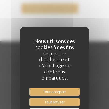
RETOUR À LA BOUTIQUE
Nous utilisons des
cookies à des fins
de mesure
d'audience et
d'affichage de
Navigation
contenus
embarqués.
Institut de beauté
Coiffure
Actualités
Tout accepter
Philosophie
Contact
Tout refuser
Le centre