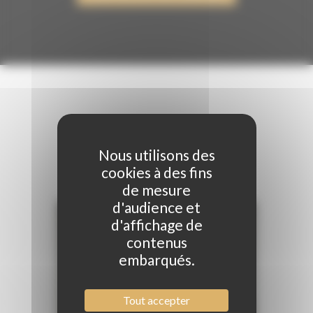
L'ÉQUIPE
Nous utilisons des
cookies à des fins
de mesure
d'audience et
d'affichage de
contenus
embarqués.
Tout accepter