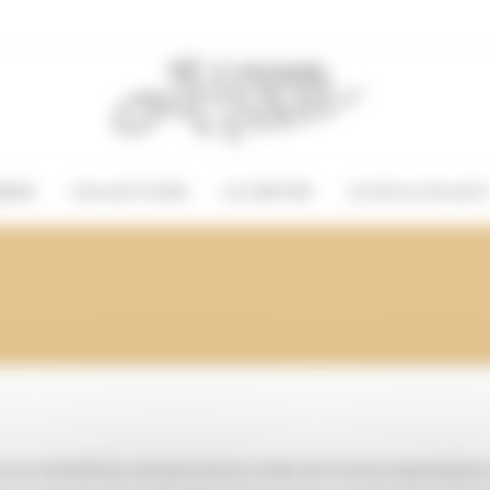
BIER
COLLECTIONS
LE CENTRE
CLICK & COLLEC
e et embellit les cheveux tout en créant des formes surprenantes