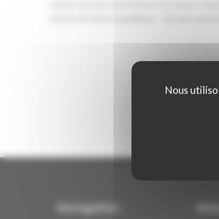
naturel. Douceur et éclat de tous les cheveux. Volum
boucles de toutes les grandeurs… La frisure sous t
Nous utiliso
Navigation
Nou