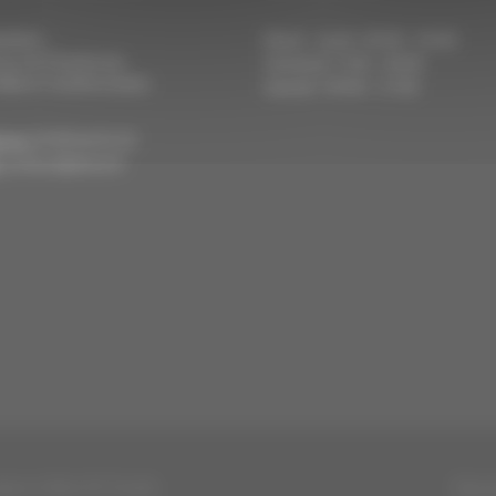
ation :
Mardi - Jeudi : 09:00 - 19:00
nue de Strasbourg
Vendredi : 9:00 - 20:00
llkirch-Graffenstaden
Samedi : 09:00 - 17:00
hone:
03 88 66 01 35
:
contact@ahora.fr
Agence Web API Studio
Menti