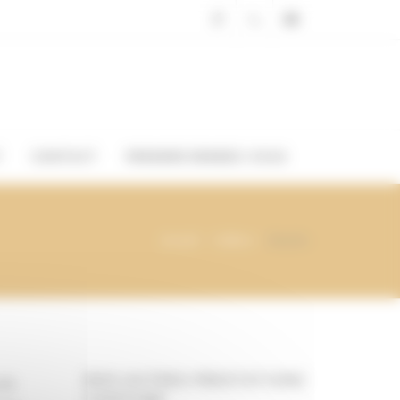
Facebook
03 88
contact@ahora.fr
66 01
35
T
CONTACT
PRENDRE RENDEZ-VOUS
0
Accueil
Coiffure
Boucles
NOS AUTRES PRESTATIONS
 de