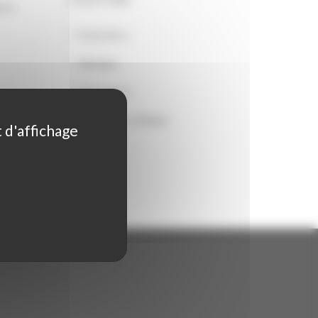
COIFFURE
g ou
Extensions
Mariages
Colorations
Coupes et coiffages
t d'affichage