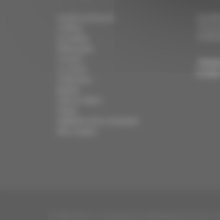
Localis
Institut de beauté
79 ave
Coiffure
67400 I
Actualités
Philosophie
Contact
Télép
Le centre
E-mail
Collections
Barbier
Click & Collect
Panier
Validation de la commande
Mon compte
© 2026 Ahora - Conception et hébergement du site : 