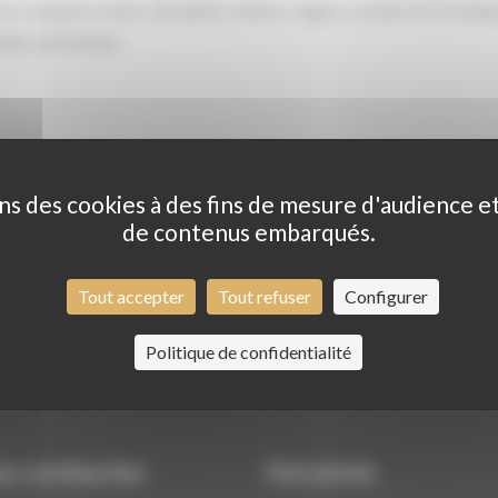
e, souplesse, tonus, discipline, texture, vagues, soutien de brushin
outes ses formes.
ns des cookies à des fins de mesure d'audience e
de contenus embarqués.
Tout accepter
Tout refuser
Configurer
Politique de confidentialité
s contacter
Horaires