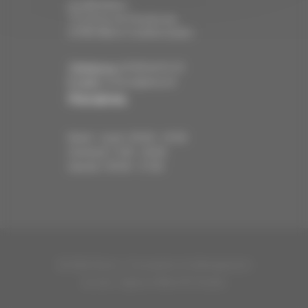
Localisation :
79 avenue de Strasbourg
67400 Illkirch-Graffenstaden
Téléphone:
03 88 66 01 35
E-mail:
contact@ahora.fr
Horaires
Mardi - Jeudi : 09:00 - 19:00
Vendredi : 9:00 - 20:00
Samedi : 09:00 - 17:00
© 2026 Ahora - Conception et hébergement
du site : Agence Web API Studio