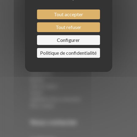
Tout accepter
Navigation
Tout refuser
Institut de beauté
Configurer
Coiffure
Actualités
Politique de confidentialité
Philosophie
Contact
Le centre
Collections
Barbier
Click & Collect
Panier
Validation de la commande
Mon compte
Nous contacter