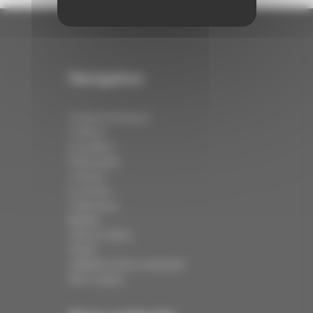
Navigation
Institut de beauté
Coiffure
Actualités
Philosophie
Contact
Le centre
Collections
Barbier
Click & Collect
Panier
Validation de la commande
Mon compte