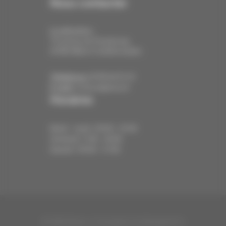
Nous contacter
Localisation :
79 avenue de Strasbourg
67400 Illkirch-Graffenstaden
Téléphone:
03 88 66 01 35
E-mail:
contact@ahora.fr
Horaires
Mardi - Jeudi : 09:00 - 19:00
Vendredi : 9:00 - 20:00
Samedi : 09:00 - 17:00
© 2026 Ahora - Conception et hébergement