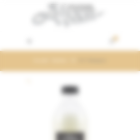
Vos préférences de cookies
0
Accueil
/
Davines
/
OI
/ OI / Shampoo
🔍