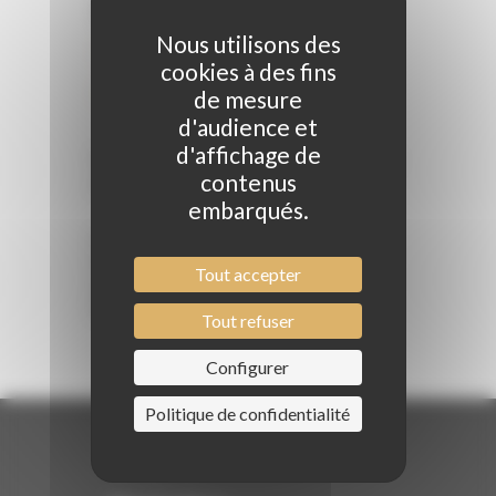
DESCRIPTION
Nous utilisons des
INFORMATIONS
cookies à des fins
COMPLÉMENTAIRES
de mesure
d'audience et
d'affichage de
Shampooing à texture lactée pour un lavage
contenus
quotidien délicat.
embarqués.
Donne une douceur extraordinaire, de la
brillance et du tonus aux cheveux, en les
Tout accepter
protégeant contre l’action oxydante et en
les laissant longtemps parfumés.
Tout refuser
Configurer
Politique de confidentialité