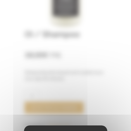
OI / Shampoo
18,00
€
TTC
Shampooing ultra beauté anti oxydant pour
tous type de cheveux
QUANTITÉ
DE
OI
AJOUTER AU PANIER
/
SHAMPOO
Catégories :
Davines
,
OI