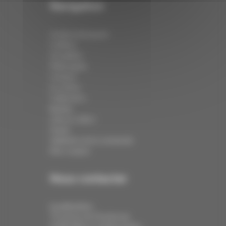
Navigation
Institut de beauté
Coiffure
Actualités
Philosophie
Contact
Le centre
Collections
Barbier
Click & Collect
Panier
Validation de la commande
Mon compte
Nous contacter
Localisation :
79 avenue de Strasbourg