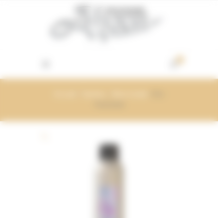
Vos préférences de cookies
0
Accueil
/
Davines
/
More Inside
/ Dry
Texturizer
🔍