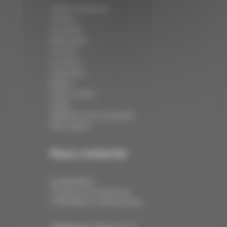
Institut de beauté
Coiffure
Actualités
Philosophie
Contact
Le centre
Collections
Barbier
Click & Collect
Panier
Validation de la commande
Mon compte
Nous contacter
Localisation :
79 avenue de Strasbourg
67400 Illkirch-Graffenstaden