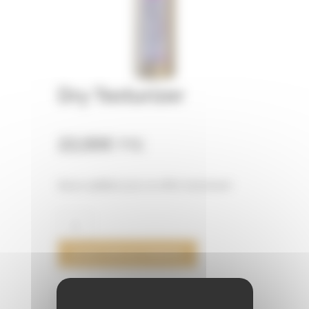
Dry Texturizer
22,00
€
TTC
Spray capillaire pour un effet texturisant
QUANTITÉ
DE
DRY
AJOUTER AU PANIER
TEXTURIZER
Catégories :
Davines
,
More Inside