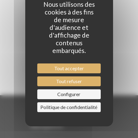
DESCRIPTION
Nous utilisons des
cookies à des fins
INFORMATIONS
de mesure
COMPLÉMENTAIRES
d'audience et
d'affichage de
contenus
Spray aérosol sec et texturisant à fixation
embarqués.
souple. Donne immédiatement du corps aux
cheveux et un effet casual et décoiffé, au
fini naturel. Idéal pour changer de look sans
Tout accepter
se laver les cheveux.
Tout refuser
Configurer
Politique de confidentialité
Navigation